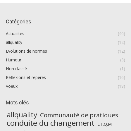
Catégories
Actualités
(40)
allquality
(12)
Evolutions de normes
(12)
Humour
(3)
Non classé
(1)
Réflexions et repères
(16)
Voeux
(18)
Mots clés
allquality
Communauté de pratiques
conduite du changement
E.F.Q.M.