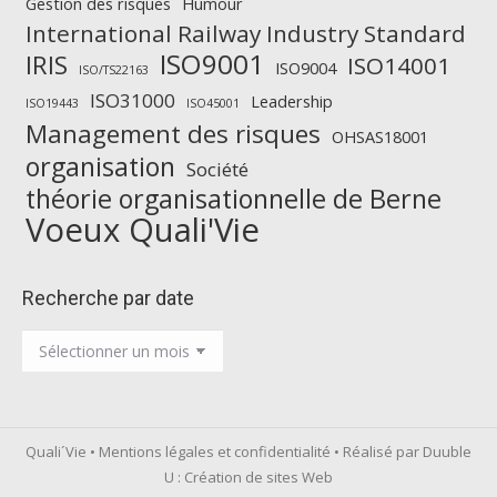
Gestion des risques
Humour
International Railway Industry Standard
ISO9001
IRIS
ISO14001
ISO9004
ISO/TS22163
ISO31000
Leadership
ISO19443
ISO45001
Management des risques
OHSAS18001
organisation
Société
théorie organisationnelle de Berne
Voeux Quali'Vie
Recherche par date
Recherche
par
date
Quali´Vie •
Mentions légales et confidentialité
• Réalisé par Duuble
U :
Création de sites Web