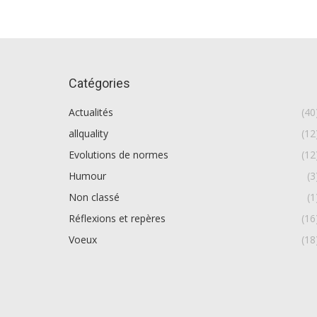
Catégories
Actualités
(40
allquality
(12
Evolutions de normes
(12
Humour
(3
Non classé
(1
Réflexions et repères
(16
Voeux
(18