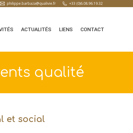
philippe.barbaza@qualivie.fr
+33 (0)6.08.96.19.32
VITÉS
ACTUALITÉS
LIENS
CONTACT
ents qualité
l et social