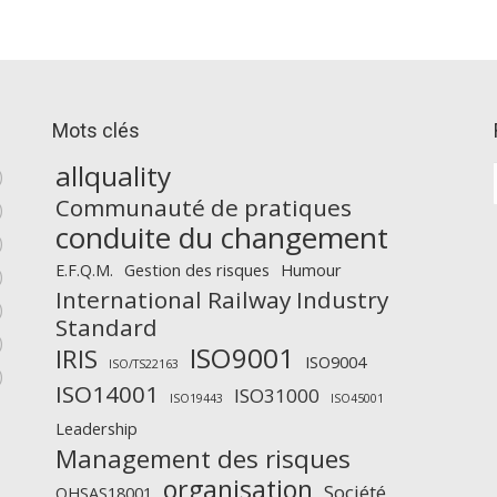
Mots clés
allquality
)
Communauté de pratiques
)
conduite du changement
)
E.F.Q.M.
Gestion des risques
Humour
)
International Railway Industry
)
Standard
)
ISO9001
IRIS
ISO9004
ISO/TS22163
)
ISO14001
ISO31000
ISO19443
ISO45001
Leadership
Management des risques
organisation
Société
OHSAS18001