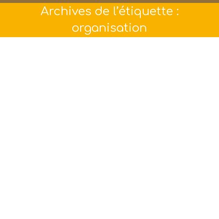
Archives de l’étiquette :
organisation
Quali’Vie a 10 ans !…
Actualités
Par
Philippe Barbaza
12 mars 2018
Chers clients, collègues, partenaires,
formateurs et superviseurs, Quali’Vie a 10 ans !
10 années riches : de belles rencontres et
d’activités variées dans des secteurs très
divers… de réussites et de satisfactions dont
vous me témoignez dans mes interventions…
de découvertes, d’apprentissages, de nouvelles
qualifications et d’évolutions dans mes