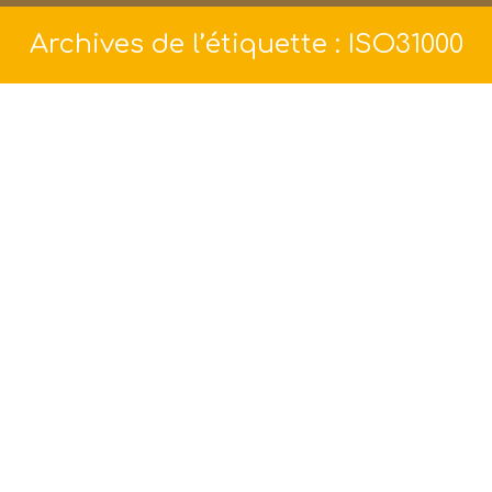
Archives de l’étiquette :
ISO31000
Manager les risques : matinales QSE du
CESI le 16 mai 2014
Actualités
,
Réflexions et repères
Par
Philippe Barbaza
22 mai 2014
Manager les risques en sécurité,
environnement, et qualité avec efficience : en
route vers un système intégré de management
des risques ?… C’était le thème de la matinale
QSE au CESI à Lyon le 16 mai 2014. Le
management des risques prévu par l’ISO