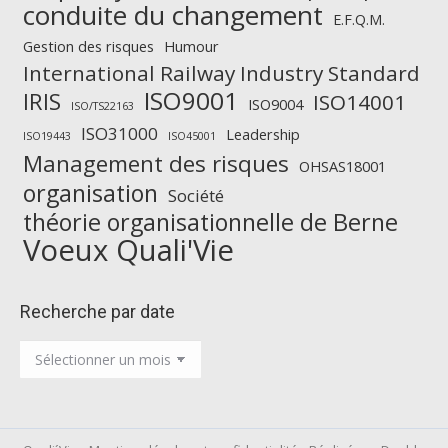
conduite du changement
E.F.Q.M.
Gestion des risques
Humour
International Railway Industry Standard
ISO9001
IRIS
ISO14001
ISO9004
ISO/TS22163
ISO31000
Leadership
ISO19443
ISO45001
Management des risques
OHSAS18001
organisation
Société
théorie organisationnelle de Berne
Voeux Quali'Vie
Recherche par date
Recherche
par
date