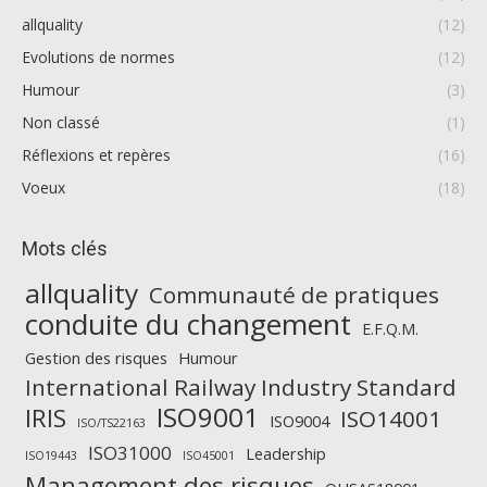
allquality
(12)
Evolutions de normes
(12)
Humour
(3)
Non classé
(1)
Réflexions et repères
(16)
Voeux
(18)
Mots clés
allquality
Communauté de pratiques
conduite du changement
E.F.Q.M.
Gestion des risques
Humour
International Railway Industry Standard
ISO9001
IRIS
ISO14001
ISO9004
ISO/TS22163
ISO31000
Leadership
ISO19443
ISO45001
Management des risques