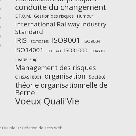
conduite du changement
)
E.F.Q.M.
Gestion des risques
Humour
)
International Railway Industry
)
Standard
)
ISO9001
IRIS
ISO9004
ISO/TS22163
)
ISO14001
ISO31000
ISO19443
ISO45001
Leadership
Management des risques
organisation
Société
OHSAS18001
théorie organisationnelle de
Berne
Voeux Quali'Vie
r Duuble U :
Création de sites Web