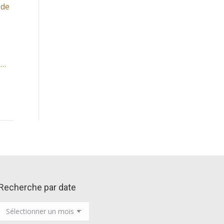
 de
1…
Recherche par date
Recherche
par