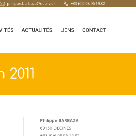
philippe.barbaza@qualivie.fr
+33 (0)6.08.96.19.32
VITÉS
ACTUALITÉS
LIENS
CONTACT
 2011
Philippe BARBAZA
69150 DECINES
+33 (0)6.08.96.19.32