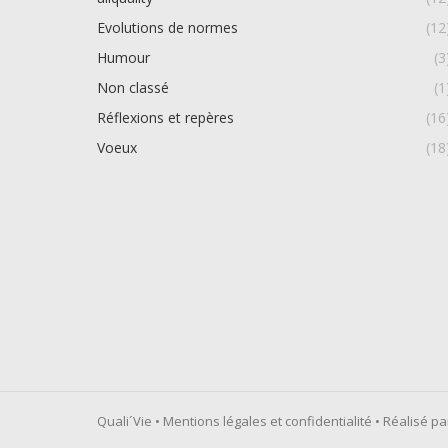
Evolutions de normes
(12
Humour
(3
Non classé
(1
Réflexions et repères
(16
Voeux
(18
Quali´Vie •
Mentions légales et confidentialité
• Réalisé pa