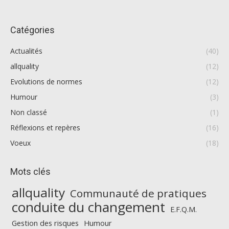
Catégories
Actualités
(40)
allquality
(12)
Evolutions de normes
(12)
Humour
(3)
Non classé
(1)
Réflexions et repères
(16)
Voeux
(18)
Mots clés
allquality
Communauté de pratiques
conduite du changement
E.F.Q.M.
Gestion des risques
Humour